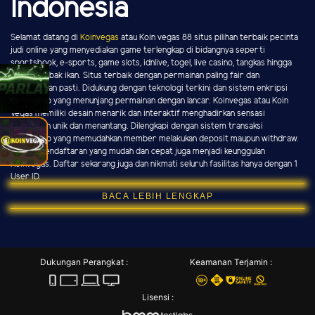
Indonesia
Selamat datang di
Koinvegas
atau Koin vegas 88 situs pilihan terbaik pecinta
judi online yang menyediakan game terlengkap di bidangnya seperti
sportsbook, e-sports, game slots, idnlive, togel, live casino, tangkas hingga
game tembak ikan. Situs terbaik dengan permainan paling fair dan
kemenangan pasti. Didukung dengan teknologi terkini dan sistem enkripsi
terlengkap yang menunjang permainan dengan lancar. Koinvegas atau Koin
Vegas memiliki desain menarik dan interaktif menghadirkan sensasi
permainan unik dan menantang. Dilengkapi dengan sistem transaksi
terlengkap yang memudahkan member melakukan deposit maupun withdraw.
Proses pendaftaran yang mudah dan cepat juga menjadi keunggulan
Koinvegas. Daftar sekarang juga dan nikmati seluruh fasilitas hanya dengan 1
User ID.
BACA LEBIH LENGKAP
Dukungan Perangkat :
Keamanan Terjamin :
Lisensi :