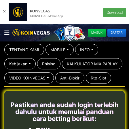
×
KOINVEGAS
Download
KOINVEGAS Mobile App
MASUK
DAFTAR
TENTANG KAMI
MOBILE
INFO
Kebijakan
Phising
KALKULATOR MIX PARLAY
VIDEO KOINVEGAS
Anti-Blokir
Rtp-Slot
Pastikan anda sudah login terlebih
dahulu untuk memulai panduan
cara betting berikut: